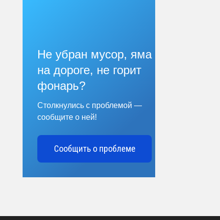
Не убран мусор, яма
на дороге, не горит
фонарь?
Столкнулись с проблемой —
сообщите о ней!
Сообщить о проблеме