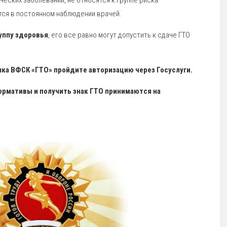
ических заболеваний, не относятся к группе риска
тся в постоянном наблюдении врачей.
руппу здоровья
, его все равно могут допустить к сдаче ГТО
ика ВФСК «ГТО» пройдите авторизацию через Госуслуги.
рмативы и получить знак ГТО принимаются на