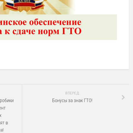
ВПЕРЕД
робики
Бонусы за знак ГТО!
ент
х
ят в
я!