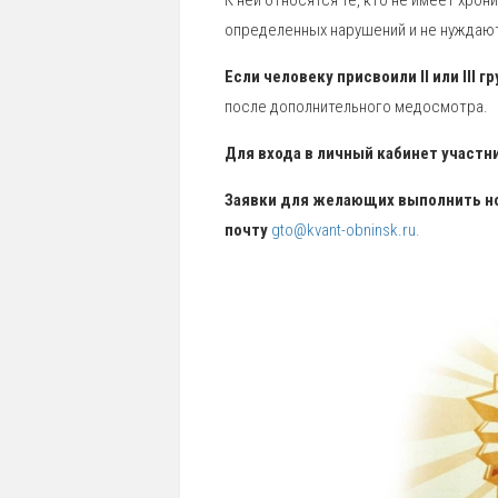
К ней относятся те, кто не имеет хрон
определенных нарушений и не нуждаю
Если человеку присвоили II или III г
после дополнительного медосмотра.
Для входа в личный кабинет участн
Заявки для желающих выполнить но
почту
gto@kvant-obninsk.ru.