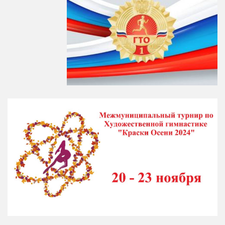
Художественная гимнастика
Шахматы
Чир Спорт
Доп. услуги
Аренда Теннисного Корта
Аренда футбольного поля
Родителям
Информация о Приеме
График работы отделений
Стоимость Занятий
История школы
СМИ о нас
Антикоррупция