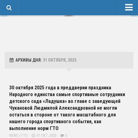
Новости
Сведения об образовательной организации
1 Основные сведения
Карточка Основных Сведений
АРХИВЫ ДНЯ:
31 ОКТЯБРЯ, 2025
Контакты
2 Структура и органы управления организацией
3 Образование
30 октября 2025 года в преддверии праздника
Народного единства самые спортивные сотрудники
4 Образовательные стандарты и требования
детского сада «Ладушка» во главе с заведующей
Спортивная Подготовка
Чукановой Людмилой Александровной не могли
остаться в стороне от такого масштабного для
Соревнования
нашего города спортивного события, как
Календарь
выполнение норм ГТО
Положения и протоколы
NEWS
/
ГТО
31 ОКТ, 2025
0