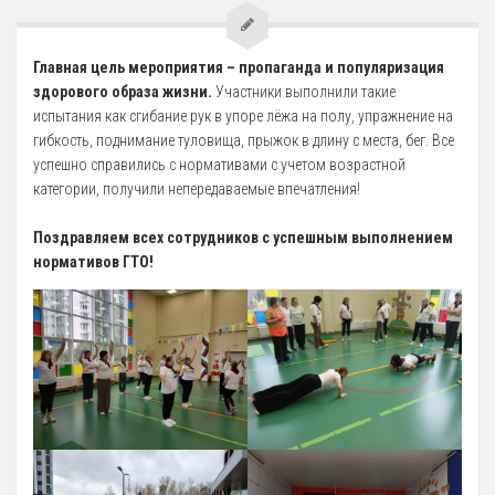
5 Руководство. Педагогический (научно-педагогический) состав
Главная цель мероприятия – пропаганда и популяризация
Администрация
здорового образа жизни.
Участники выполнили такие
испытания как сгибание рук в упоре лёжа на полу, упражнение на
Тренерский состав
гибкость, поднимание туловища, прыжок в длину с места, бег. Все
33. Педагогический Состав
успешно справились с нормативами с учетом возрастной
категории, получили непередаваемые впечатления!
6 Материально-техническое обеспечение и оснащенность
образовательного процесса
Поздравляем всех сотрудников с успешным выполнением
7 Доступная среда
нормативов ГТО!
Организация питания в Образовательной организации
8 Международное сотрудничество
9 Вакантные места для приема (перевода) обучающихся
10 Стипендии и меры поддержки обучающихся
11 Финансово-хозяйственная деятельность
Извещения о закупках