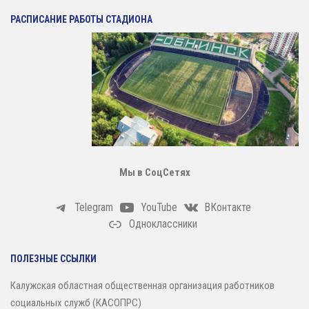
Антидопинг
РАСПИСАНИЕ РАБОТЫ СТАДИОНА
ГТО
Новости
Контакты отдела
Календарь Испытаний
Общая Информация
Бассейн
Мы в СоцСетях
Тарифы на услуги
Расписания работы
Telegram
YouTube
ВКонтакте
Плавательный Бассейн
Одноклассники
Тренажерный Зал
ПОЛЕЗНЫЕ ССЫЛКИ
Детский Бассейн
Калужская областная общественная организация работников
Теннисный Зал
социальных служб (КАСОПРС)