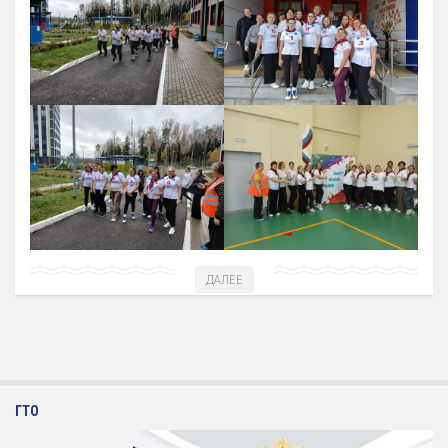
12 Платные образовательные услуги
13 Документы
Документы МАУ «СШОР КВАНТ»
Виды Спорта
Адаптивная физкультура
Бокс
Борьба (самбо и дзюдо)
Легкая атлетика
Лыжные гонки
ДАЛЕЕ
Пулевая стрельба
Теннис
Тяжелая атлетика
Фитнес-аэробика
ГТО
Футбол