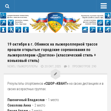
Новости
Сведения об образовательной организации
1 Основные сведения
Карточка Основных Сведений
19 октября в г. Обнинск на лыжероллерной трассе
прошли открытые городские соревнования по
Контакты
лыжероллерам «Дуатлон» (классический стиль +
2 Структура и органы управления организацией
коньковый стиль)
NEWS
/
ЛЫЖЕРОЛЛЕРЫ
20 ОКТ, 2025
0
ПРОСМОТРОВ: 290
3 Образование
4 Образовательные стандарты и требования
Результаты спортсменов
«СШОР «КВАНТ»
на своих дистанциях и в
Спортивная Подготовка
своих возрастных группах:
Соревнования
Пшеничный Владислав
– 1 место
Календарь
Соколова Анна
– 2 место
Положения и протоколы
Бичев Артем
– 2 место