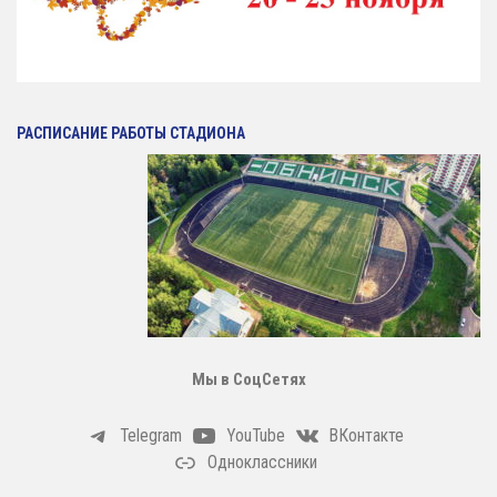
Антидопинг
ГТО
Новости
РАСПИСАНИЕ РАБОТЫ СТАДИОНА
Контакты отдела
Календарь Испытаний
Общая Информация
Бассейн
Тарифы на услуги
Расписания работы
Плавательный Бассейн
Мы в СоцСетях
Тренажерный Зал
Детский Бассейн
Telegram
YouTube
ВКонтакте
Одноклассники
Теннисный Зал