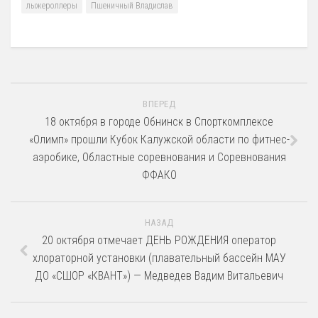
лыжероллеры
Пшеничный Владислав
12 Платные образовательные услуги
13 Документы
Документы МАУ «СШОР КВАНТ»
Виды Спорта
ВПЕРЕД
Адаптивная физкультура
18 октября в городе Обнинск в Спорткомплексе
Бокс
«Олимп» прошли Кубок Калужской области по фитнес-
Борьба (самбо и дзюдо)
аэробике, Областные соревнования и Соревнования
ФФАКО
Легкая атлетика
Лыжные гонки
Пулевая стрельба
НАЗАД
20 октября отмечает ДЕНЬ РОЖДЕНИЯ оператор
Теннис
хлораторной установки (плавательный бассейн МАУ
Тяжелая атлетика
ДО «СШОР «КВАНТ») — Медведев Вадим Витальевич
Фитнес-аэробика
Футбол