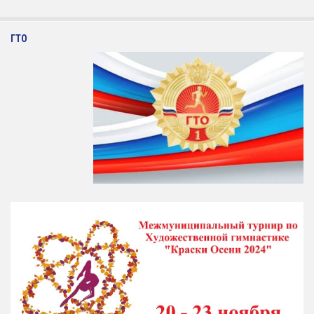
Художественная гимнастика
ГТО
Шахматы
Чир Спорт
Доп. услуги
Аренда Теннисного Корта
Аренда футбольного поля
Родителям
Информация о Приеме
График работы отделений
Стоимость Занятий
История школы
СМИ о нас
Антикоррупция