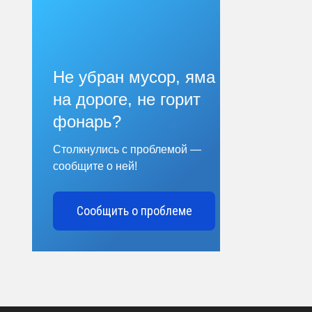
Не убран мусор, яма
на дороге, не горит
фонарь?
Столкнулись с проблемой —
сообщите о ней!
Сообщить о проблеме