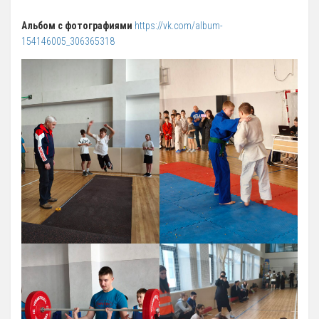
Альбом с фотографиями
https://vk.com/album-
154146005_306365318