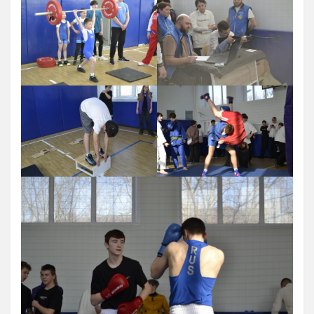
Художественная гимнастика
Шахматы
Чир Спорт
Доп. услуги
Аренда Теннисного Корта
Аренда футбольного поля
Родителям
Информация о Приеме
График работы отделений
Стоимость Занятий
История школы
СМИ о нас
Антикоррупция