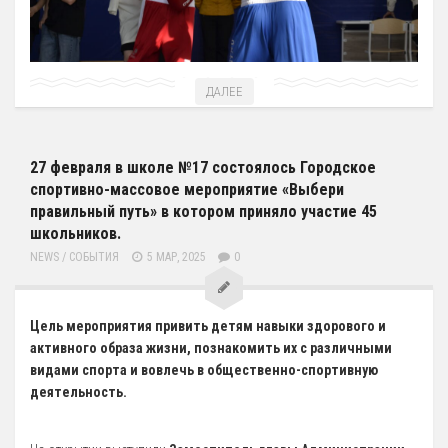
Антидопинг
ГТО
Новости
ДАЛЕЕ
Контакты отдела
Календарь Испытаний
27 февраля в школе №17 состоялось Городское
Общая Информация
спортивно-массовое мероприятие «Выбери
правильный путь» в котором приняло участие 45
Бассейн
школьников.
Тарифы на услуги
NEWS
/
СОБЫТИЯ
5 МАР, 2025
0
Расписания работы
Плавательный Бассейн
Цель мероприятия привить детям навыки здорового и
активного образа жизни, познакомить их с различными
Тренажерный Зал
видами спорта и вовлечь в общественно-спортивную
Детский Бассейн
деятельность.
Теннисный Зал