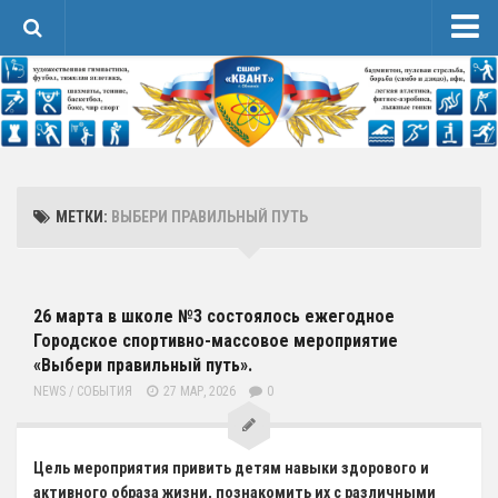
Новости
Сведения об образовательной организации
1 Основные сведения
Карточка Основных Сведений
МЕТКИ:
ВЫБЕРИ ПРАВИЛЬНЫЙ ПУТЬ
Контакты
2 Структура и органы управления организацией
3 Образование
26 марта в школе №3 состоялось ежегодное
Городское спортивно-массовое мероприятие
4 Образовательные стандарты и требования
«Выбери правильный путь».
Спортивная Подготовка
NEWS
/
СОБЫТИЯ
27 МАР, 2026
0
Соревнования
Календарь
Цель мероприятия привить детям навыки здорового и
Положения и протоколы
активного образа жизни, познакомить их с различными