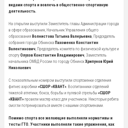
видами спорта и вовлечь в общественно-спортивную
5 Руководство. Педагогический (научно-педагогический) состав
деятельность.
Администрация
На открытии выступили Заместитель главы Администрации города
в сфере образования, Начальник Управления общего
Тренерский состав
образования
Волнистова Татьяна Валерьевна
, Председатель
33. Педагогический Состав
собрания города Обнинска
Пахоменко Константин
Валентинович
, Председатель комитета по физической культуре и
6 Материально-техническое обеспечение и оснащенность
спорту
Олухов Константин Владимирович
, Заместитель
образовательного процесса
начальника ОМВД России по городу Обнинск
Хрипунов Юрий
7 Доступная среда
Николаевич
.
Организация питания в Образовательной организации
С показательным номером выступили спортсменки отделения
8 Международное сотрудничество
фитнес аэробики
«СШОР «КВАНТ»
. Воспитанники отделений
тяжелой атлетики, бокса, борьбы и пулевой стрельбы
«СШОР
9 Вакантные места для приема (перевода) обучающихся
«КВАНТ»
провели мастер класс для участников. Некоторые ребята
10 Стипендии и меры поддержки обучающихся
смогли потренироваться вместе с нашими спортсменами.
11 Финансово-хозяйственная деятельность
Помимо спорта все желающие выполняли нормативы и
Извещения о закупках
тесты ГТО. Участники выполняли такие упражнения, как