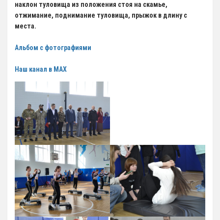
наклон туловища из положения стоя на скамье,
12 Платные образовательные услуги
отжимание, поднимание туловища, прыжок в длину с
13 Документы
места.
Документы МАУ «СШОР КВАНТ»
Альбом с фотографиями
Виды Спорта
Наш канал в MAX
Адаптивная физкультура
Бокс
Борьба (самбо и дзюдо)
Легкая атлетика
Лыжные гонки
Пулевая стрельба
Теннис
Тяжелая атлетика
Фитнес-аэробика
Футбол