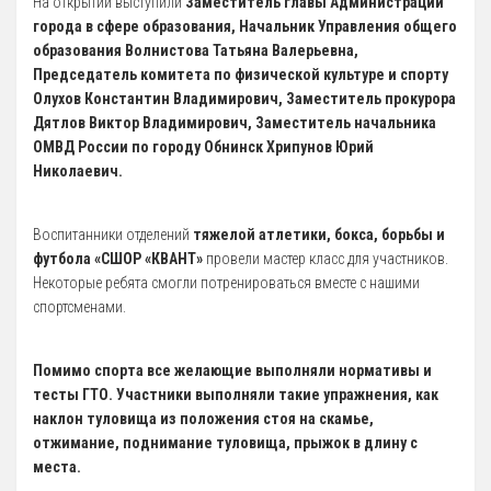
На открытии выступили
Заместитель главы Администрации
Зал сухого плавания
города в сфере образования, Начальник Управления общего
образования Волнистова Татьяна Валерьевна,
Председатель комитета по физической культуре и спорту
Олухов Константин Владимирович, Заместитель прокурора
Дятлов Виктор Владимирович, Заместитель начальника
ОМВД России по городу Обнинск Хрипунов Юрий
Николаевич.
Воспитанники отделений
тяжелой атлетики, бокса, борьбы и
футбола «СШОР «КВАНТ»
провели мастер класс для участников.
Некоторые ребята смогли потренироваться вместе с нашими
спортсменами.
Помимо спорта все желающие выполняли нормативы и
тесты ГТО.
Участники выполняли такие упражнения, как
наклон туловища из положения стоя на скамье,
отжимание, поднимание туловища, прыжок в длину с
места.