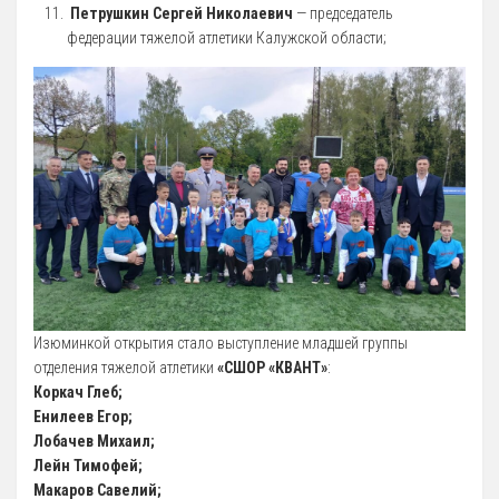
12 Платные образовательные услуги
Петрушкин Сергей Николаевич
— председатель
федерации тяжелой атлетики Калужской области;
13 Документы
Документы МАУ «СШОР КВАНТ»
Виды Спорта
Адаптивная физкультура
Бокс
Борьба (самбо и дзюдо)
Легкая атлетика
Лыжные гонки
Изюминкой открытия стало выступление младшей группы
Пулевая стрельба
отделения тяжелой атлетики
«СШОР «КВАНТ»
:
Теннис
Коркач Глеб;
Енилеев Егор;
Тяжелая атлетика
Лобачев Михаил;
Фитнес-аэробика
Лейн Тимофей;
Макаров Савелий;
Футбол