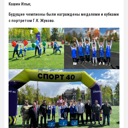
Кашин Илья;
Художественная гимнастика
Будущие чемпионы были награждены медалями и кубками
Шахматы
с портретом Г.К. Жукова.
Чир Спорт
Доп. услуги
Аренда Теннисного Корта
Аренда футбольного поля
Родителям
Информация о Приеме
График работы отделений
Стоимость Занятий
История школы
СМИ о нас
Антикоррупция