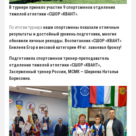
Антидопинг
В турнире приняло участие 9 спортсменов отделения
тяжелой атлетики «СШОР «КВАНТ».
ГТО
Новости
По итогам турнира
наши спортсмены показали отличные
результаты и достойный уровень подготовки, многие
Контакты отдела
обновили личные рекорды.
Воспитанник «СШОР «КВАНТ»
Календарь Испытаний
Енилеев Егор в весовой категории 49 кг. завоевал бронзу!
Общая Информация
Подготовила спортсменов тренер-преподаватель
отделения тяжелой атлетики «СШОР «КВАНТ»,
Бассейн
Заслуженный тренер России, МСМК — Ширяева Наталья
Тарифы на услуги
Борисовна.
Расписания работы
Плавательный Бассейн
Тренажерный Зал
Детский Бассейн
Теннисный Зал