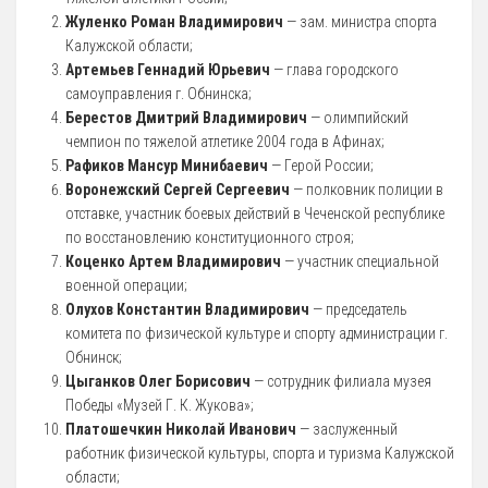
Жуленко Роман Владимирович
— зам. министра спорта
5 Руководство. Педагогический (научно-педагогический) состав
Калужской области;
Артемьев Геннадий Юрьевич
— глава городского
Администрация
самоуправления г. Обнинска;
Берестов Дмитрий Владимирович
— олимпийский
Тренерский состав
чемпион по тяжелой атлетике 2004 года в Афинах;
33. Педагогический Состав
Рафиков Мансур Минибаевич
— Герой России;
Воронежский Сергей Сергеевич
— полковник полиции в
6 Материально-техническое обеспечение и оснащенность
образовательного процесса
отставке, участник боевых действий в Чеченской республике
по восстановлению конституционного строя;
7 Доступная среда
Коценко Артем Владимирович
— участник специальной
Организация питания в Образовательной организации
военной операции;
Олухов Константин Владимирович
— председатель
8 Международное сотрудничество
комитета по физической культуре и спорту администрации г.
9 Вакантные места для приема (перевода) обучающихся
Обнинск;
Цыганков Олег Борисович
— сотрудник филиала музея
10 Стипендии и меры поддержки обучающихся
Победы «Музей Г. К. Жукова»;
11 Финансово-хозяйственная деятельность
Платошечкин Николай Иванович
— заслуженный
работник физической культуры, спорта и туризма Калужской
Извещения о закупках
области;