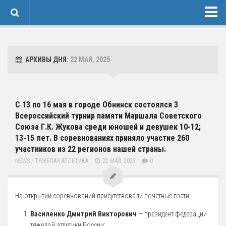
Новости
Сведения об образовательной организации
АРХИВЫ ДНЯ:
22 МАЯ, 2025
1 Основные сведения
Карточка Основных Сведений
С 13 по 16 мая в городе Обнинск состоялся 3
Контакты
Всероссийский турнир памяти Маршала Советского
2 Структура и органы управления организацией
Союза Г.К. Жукова среди юношей и девушек 10-12;
13-15 лет. В соревнованиях приняло участие 260
3 Образование
участников из 22 регионов нашей страны.
4 Образовательные стандарты и требования
NEWS
/
ТЯЖЕЛАЯ АТЛЕТИКА
22 МАЙ, 2025
0
Спортивная Подготовка
Соревнования
На открытии соревнований присутствовали почетные гости:
Календарь
Василенко Дмитрий Викторович
— президент федерации
Положения и протоколы
тяжелой атлетики России;