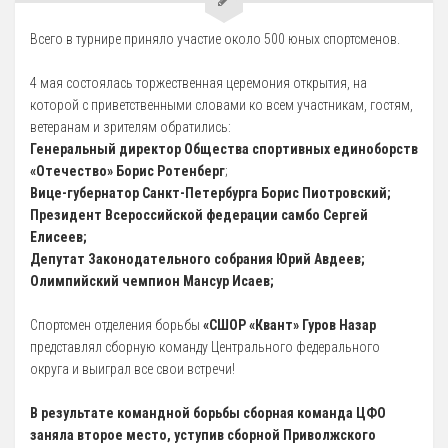
5 Руководство. Педагогический (научно-педагогический) состав
Всего в турнире приняло участие около 500 юных спортсменов.
Администрация
4 мая состоялась торжественная церемония открытия, на
которой с приветственными словами ко всем участникам, гостям,
Тренерский состав
ветеранам и зрителям обратились:
33. Педагогический Состав
Генеральный директор Общества спортивных единоборств
«Отечество»
Борис Ротенберг
;
6 Материально-техническое обеспечение и оснащенность
Вице-губернатор Санкт-Петербурга Борис Пиотровский;
образовательного процесса
Президент Всероссийской федерации самбо Сергей
7 Доступная среда
Елисеев;
Депутат Законодательного собрания Юрий Авдеев;
Организация питания в Образовательной организации
Олимпийский чемпион Мансур Исаев;
8 Международное сотрудничество
Спортсмен отделения борьбы
«СШОР «Квант» Гуров Назар
9 Вакантные места для приема (перевода) обучающихся
представлял сборную команду Центрального федерального
10 Стипендии и меры поддержки обучающихся
округа и выиграл все свои встречи!
11 Финансово-хозяйственная деятельность
В результате командной борьбы сборная команда ЦФО
Извещения о закупках
заняла второе место, уступив сборной Приволжского