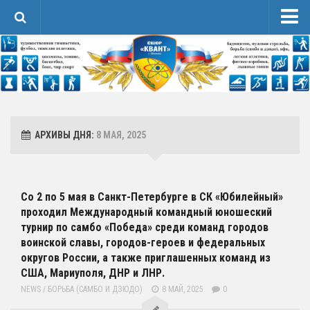
Новости
Сведения об образовательной организации
1 Основные сведения
Карточка Основных Сведений
АРХИВЫ ДНЯ:
8 МАЯ, 2025
Контакты
2 Структура и органы управления организацией
3 Образование
Со 2 по 5 мая в Санкт-Петербурге в СК «Юбилейный»
проходил Международный командный юношеский
4 Образовательные стандарты и требования
турнир по самбо «Победа» среди команд городов
Спортивная Подготовка
воинской славы, городов-героев и федеральных
округов России, а также приглашенных команд из
Соревнования
США, Мариуполя, ДНР и ЛНР.
Календарь
NEWS
/
БОРЬБА (САМБО И ДЗЮДО)
8 МАЙ, 2025
0
Положения и протоколы