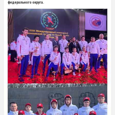
федерального округа.
12 Платные образовательные услуги
13 Документы
Документы МАУ «СШОР КВАНТ»
Виды Спорта
Адаптивная физкультура
Бокс
Борьба (самбо и дзюдо)
Легкая атлетика
Лыжные гонки
Пулевая стрельба
Теннис
Тяжелая атлетика
Фитнес-аэробика
Футбол