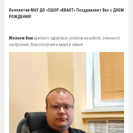
Антидопинг
Коллектив МАУ ДО «СШОР «КВАНТ» Поздравляет Вас с ДНЕМ
ГТО
РОЖДЕНИЯ!
Новости
Контакты отдела
Желаем Вам
крепкого здоровья, успехов на работе, отличного
настроения, благополучия и мира в семье!
Календарь Испытаний
Общая Информация
Бассейн
Тарифы на услуги
Расписания работы
Плавательный Бассейн
Тренажерный Зал
Детский Бассейн
Теннисный Зал