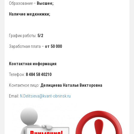
Образование –
12 Платные образовательные услуги
Высшее;
13 Документы
Наличие медкнижки;
Документы МАУ «СШОР КВАНТ»
Виды Спорта
График работы:
5/2
Адаптивная физкультура
Заработная плата –
от 50 000
Бокс
Контактная информация
Борьба (самбо и дзюдо)
Легкая атлетика
Телефон:
8 484 58 40210
Лыжные гонки
Контактное лицо:
Делициева Наталья Викторовна
Пулевая стрельба
Email:
N.Delitsieva@kvant-obninsk.ru
Теннис
Тяжелая атлетика
Фитнес-аэробика
Футбол