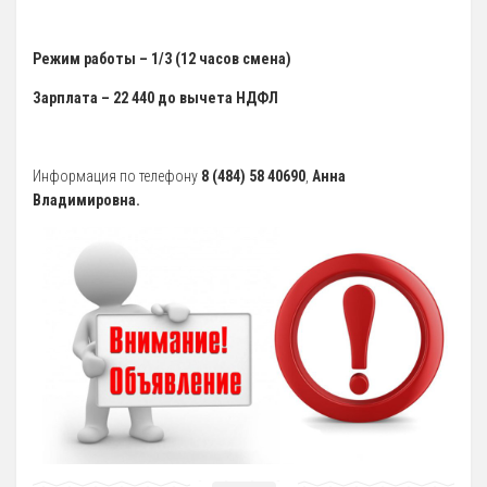
5 Руководство. Педагогический (научно-педагогический) состав
Режим работы – 1/3 (12 часов смена)
Администрация
Зарплата – 22 440 до вычета НДФЛ
Тренерский состав
33. Педагогический Состав
Информация по телефону
8 (484) 58 40690
,
Анна
6 Материально-техническое обеспечение и оснащенность
Владимировна.
образовательного процесса
7 Доступная среда
Организация питания в Образовательной организации
8 Международное сотрудничество
9 Вакантные места для приема (перевода) обучающихся
10 Стипендии и меры поддержки обучающихся
11 Финансово-хозяйственная деятельность
Извещения о закупках