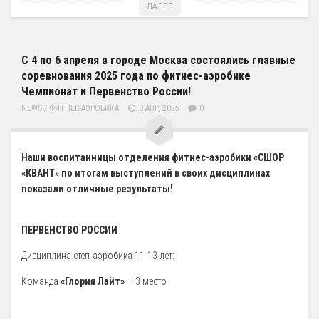
ДАЛЕЕ
12 Платные образовательные услуги
13 Документы
Документы МАУ «СШОР КВАНТ»
С 4 по 6 апреля в городе Москва состоялись главные
соревнования 2025 года по фитнес-аэробике
Виды Спорта
Чемпионат и Первенство России!
Адаптивная физкультура
NEWS
/
ФИТНЕС-АЭРОБИКА
8 АПР, 2025
0
Бокс
Борьба (самбо и дзюдо)
Наши воспитанницы отделения фитнес-аэробики «СШОР
«КВАНТ» по итогам выступлений в своих дисциплинах
Легкая атлетика
показали отличные результаты!
Лыжные гонки
Пулевая стрельба
ПЕРВЕНСТВО РОССИИ
Теннис
Дисциплина степ-аэробика 11-13 лет:
Тяжелая атлетика
Команда
«Глория Лайт»
— 3 место
Фитнес-аэробика
Футбол