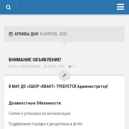
Новости
Сведения об образовательной организации
АРХИВЫ ДНЯ:
8 АПРЕЛЯ, 2025
1 Основные сведения
Карточка Основных Сведений
ВНИМАНИЕ ОБЪЯВЛЕНИЕ!
Контакты
NEWS
/
ОБЪЯВЛЕНИЯ
8 АПР, 2025
0
2 Структура и органы управления организацией
3 Образование
В МАУ ДО «СШОР «КВАНТ» ТРЕБУЕТСЯ Администратор!
4 Образовательные стандарты и требования
Спортивная Подготовка
Должностные Обязанности:
Соревнования
Снятие и установка на сигнализацию
Календарь
Поддержание порядка и дисциплины в фойе
Положения и протоколы