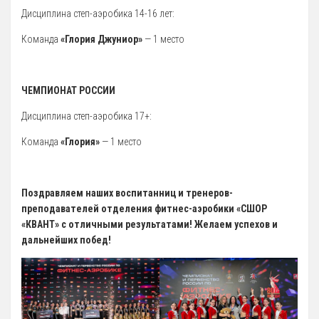
Дисциплина степ-аэробика 14-16 лет:
Художественная гимнастика
Команда
«Глория Джуниор»
— 1 место
Шахматы
Чир Спорт
ЧЕМПИОНАТ РОССИИ
Доп. услуги
Дисциплина степ-аэробика 17+:
Аренда Теннисного Корта
Аренда футбольного поля
Команда
«Глория»
— 1 место
Родителям
Информация о Приеме
Поздравляем наших воспитанниц и тренеров-
преподавателей отделения фитнес-аэробики «СШОР
График работы отделений
«КВАНТ» с отличными результатами! Желаем успехов и
Стоимость Занятий
дальнейших побед!
История школы
СМИ о нас
Антикоррупция