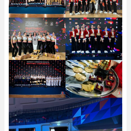
Антидопинг
ГТО
Новости
Контакты отдела
Календарь Испытаний
Общая Информация
Бассейн
Тарифы на услуги
Расписания работы
Плавательный Бассейн
Тренажерный Зал
Детский Бассейн
Теннисный Зал