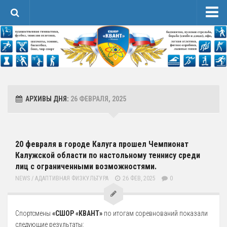
Новости
Сведения об образовательной организации
1 Основные сведения
Карточка Основных Сведений
АРХИВЫ ДНЯ:
26 ФЕВРАЛЯ, 2025
Контакты
2 Структура и органы управления организацией
3 Образование
20 февраля в городе Калуга прошел Чемпионат
Калужской области по настольному теннису среди
4 Образовательные стандарты и требования
лиц с ограниченными возможностями.
Спортивная Подготовка
NEWS
/
АДАПТИВНАЯ ФИЗКУЛЬТУРА
26 ФЕВ, 2025
0
Соревнования
Календарь
Спортсмены
«СШОР «КВАНТ»
по итогам соревнований показали
Положения и протоколы
следующие результаты: