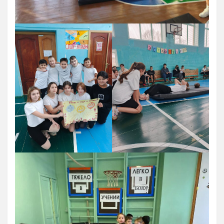
Антидопинг
ГТО
Новости
Контакты отдела
Календарь Испытаний
Общая Информация
Бассейн
Тарифы на услуги
Расписания работы
Плавательный Бассейн
Тренажерный Зал
Детский Бассейн
Теннисный Зал