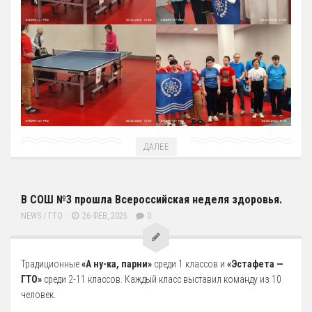
12 Платные образовательные услуги
13 Документы
Документы МАУ «СШОР КВАНТ»
Виды Спорта
Адаптивная физкультура
Бокс
ДАЛЕЕ
Борьба (самбо и дзюдо)
Легкая атлетика
Лыжные гонки
В СОШ №3 прошла Всероссийская неделя здоровья.
NEWS
/
ГТО
26 ФЕВ, 2025
0
Пулевая стрельба
Теннис
Тяжелая атлетика
Традиционные
«А ну-ка, парни»
среди 1 классов и
«Эстафета —
ГТО»
среди 2-11 классов. Каждый класс выставил команду из 10
Фитнес-аэробика
человек.
Футбол