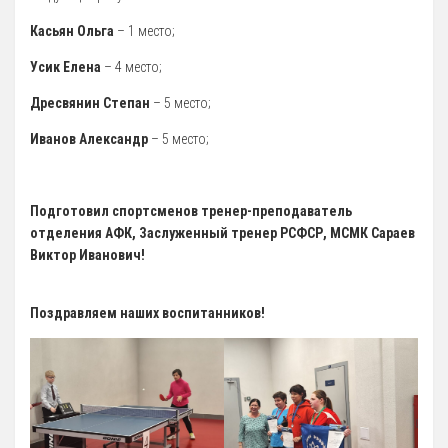
5 Руководство. Педагогический (научно-педагогический) состав
Касьян Ольга
– 1 место;
Усик Елена
– 4 место;
Администрация
Дресвянин Степан
– 5 место;
Тренерский состав
Иванов Александр
– 5 место;
33. Педагогический Состав
6 Материально-техническое обеспечение и оснащенность
образовательного процесса
Подготовил спортсменов тренер-преподаватель
7 Доступная среда
отделения АФК, Заслуженный тренер РСФСР, МСМК Сараев
Виктор Иванович!
Организация питания в Образовательной организации
8 Международное сотрудничество
Поздравляем наших воспитанников!
9 Вакантные места для приема (перевода) обучающихся
10 Стипендии и меры поддержки обучающихся
11 Финансово-хозяйственная деятельность
Извещения о закупках