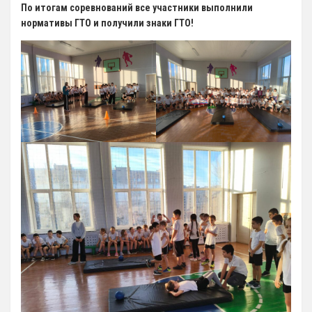
По итогам соревнований все участники выполнили
Художественная гимнастика
нормативы ГТО и получили знаки ГТО!
Шахматы
Чир Спорт
Доп. услуги
Аренда Теннисного Корта
Аренда футбольного поля
Родителям
Информация о Приеме
График работы отделений
Стоимость Занятий
История школы
СМИ о нас
Антикоррупция