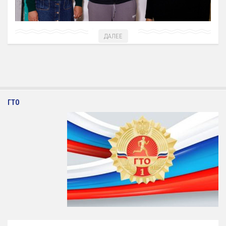
Антидопинг
ГТО
ДАЛЕЕ
Новости
Контакты отдела
Календарь Испытаний
Общая Информация
ГТО
Бассейн
Тарифы на услуги
Расписания работы
Плавательный Бассейн
Тренажерный Зал
Детский Бассейн
Теннисный Зал