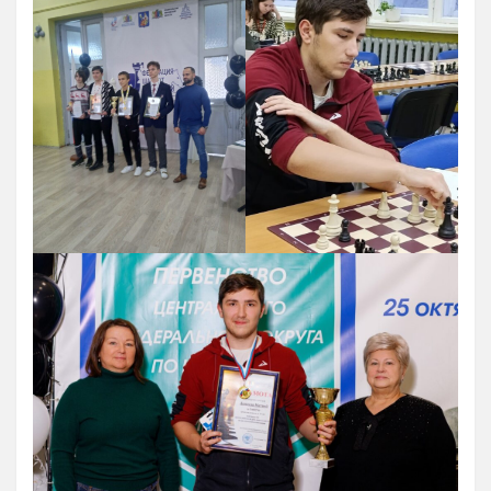
Художественная гимнастика
Шахматы
Чир Спорт
Доп. услуги
Аренда Теннисного Корта
Аренда футбольного поля
Родителям
Информация о Приеме
График работы отделений
Стоимость Занятий
История школы
СМИ о нас
Антикоррупция