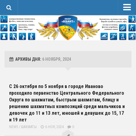
Новости
Сведения об образовательной организации
1 Основные сведения
Карточка Основных Сведений
АРХИВЫ ДНЯ:
6 НОЯБРЯ, 2024
Контакты
2 Структура и органы управления организацией
3 Образование
С 26 октября по 5 ноября в городе Иваново
проходило первенство Центрального Федерального
4 Образовательные стандарты и требования
Округа по шахматам, быстрым шахматам, блицу и
Спортивная Подготовка
решению шахматных композиций среди мальчиков и
девочек до 11 и 13 лет, юношей и девушек до 15, 17
Соревнования
и 19 лет
Календарь
NEWS
/
ШАХМАТЫ
6 НОЯ, 2024
0
Положения и протоколы