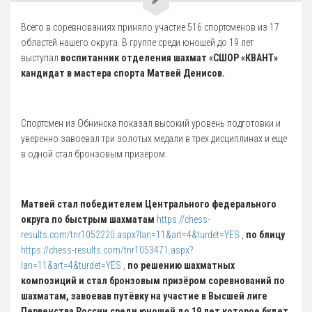
5 Руководство. Педагогический (научно-педагогический) состав
Всего в соревнованиях приняло участие 516 спортсменов из 17
областей нашего округа. В группе среди юношей до 19 лет
Администрация
выступал
воспитанник отделения шахмат «СШОР «КВАНТ»
кандидат в мастера спорта Матвей Денисов.
Тренерский состав
33. Педагогический Состав
6 Материально-техническое обеспечение и оснащенность
Спортсмен из Обнинска показал высокий уровень подготовки и
образовательного процесса
уверенно завоевал три золотых медали в трех дисциплинах и еще
в одной стал бронзовым призёром.
7 Доступная среда
Организация питания в Образовательной организации
Матвей стал победителем Центрального федерального
8 Международное сотрудничество
округа по быстрым шахматам
https://chess-
9 Вакантные места для приема (перевода) обучающихся
results.com/tnr1052220.aspx?lan=11&art=4&turdet=YES
,
по блицу
https://chess-results.com/tnr1053471.aspx?
10 Стипендии и меры поддержки обучающихся
lan=11&art=4&turdet=YES
,
по решению шахматных
11 Финансово-хозяйственная деятельность
композиций и стал бронзовым призёром соревнований по
шахматам, завоевав путёвку на участие в Высшей лиге
Извещения о закупках
Первенства России среди юношей до 19 лет которое будет