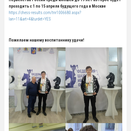
12 Платные образовательные услуги
проходить с 1 по 15 апреля будущего года в Москве
https://chess-results.com/tnr1006680.aspx?
13 Документы
lan=11&art=4&turdet=YES
Документы МАУ «СШОР КВАНТ»
Виды Спорта
Пожелаем нашему воспитаннику удачи!
Адаптивная физкультура
Бокс
Борьба (самбо и дзюдо)
Легкая атлетика
Лыжные гонки
Пулевая стрельба
Теннис
Тяжелая атлетика
Фитнес-аэробика
Футбол