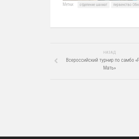
Метки:
отделение шахмат
первенство Обн
НАЗАД
Всероссийский турнир по самбо «
Мать»