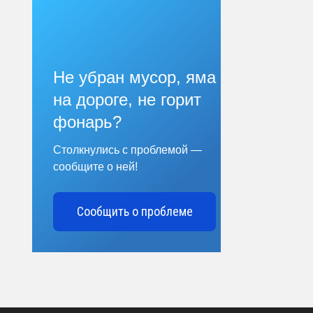
Не убран мусор, яма
на дороге, не горит
фонарь?
Столкнулись с проблемой —
сообщите о ней!
Сообщить о проблеме