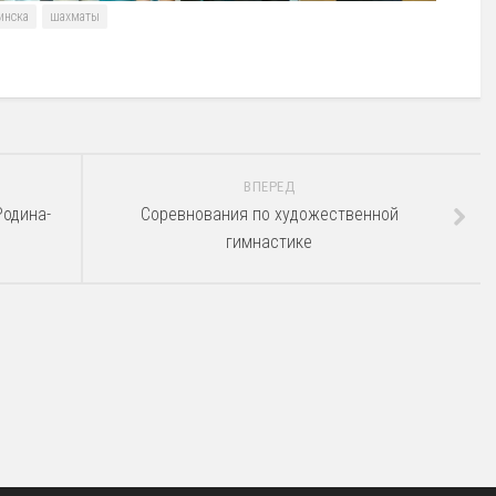
инска
шахматы
ВПЕРЕД
Родина-
Соревнования по художественной
гимнастике