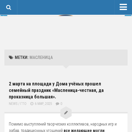
Новости
Сведения об образовательной организации
1 Основные сведения
Карточка Основных Сведений
МЕТКИ:
МАСЛЕНИЦА
Контакты
2 Структура и органы управления организацией
3 Образование
2 марта на площади у Дома учёных прошел
семейный праздник «Масленица-честная, да
4 Образовательные стандарты и требования
проказница большая».
Спортивная Подготовка
NEWS
/
ГТО
6 МАР, 2025
0
Соревнования
Календарь
Помимо выступлений творческих коллективов, народных игр и
Положения и протоколы
забав, традиционных угощений
все желающие могли