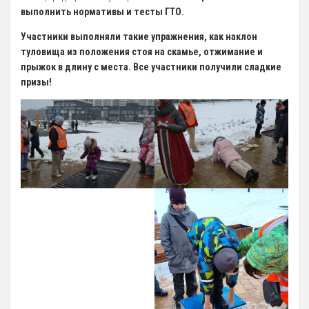
выполнить нормативы и тесты ГТО.
5 Руководство. Педагогический (научно-педагогический) состав
Участники выполняли такие упражнения, как наклон
туловища из положения стоя на скамье, отжимание и
Администрация
прыжок в длину с места.
Все участники получили сладкие
Тренерский состав
призы!
33. Педагогический Состав
6 Материально-техническое обеспечение и оснащенность
образовательного процесса
7 Доступная среда
Организация питания в Образовательной организации
8 Международное сотрудничество
9 Вакантные места для приема (перевода) обучающихся
10 Стипендии и меры поддержки обучающихся
11 Финансово-хозяйственная деятельность
Извещения о закупках