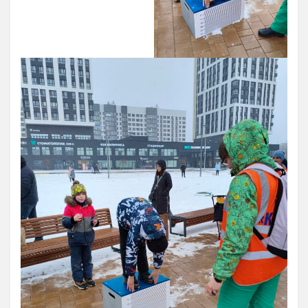
12 Платные образовательные услуги
13 Документы
Документы МАУ «СШОР КВАНТ»
Виды Спорта
Адаптивная физкультура
Бокс
Борьба (самбо и дзюдо)
Легкая атлетика
Лыжные гонки
Пулевая стрельба
Теннис
Тяжелая атлетика
Фитнес-аэробика
Футбол