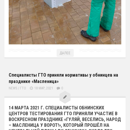
Художественная гимнастика
Шахматы
Чир Спорт
Доп. услуги
Аренда Теннисного Корта
ДАЛЕЕ
Аренда футбольного поля
Родителям
Специалисты ГТО приняли нормативы у обнинцев на
Информация о Приеме
празднике «Масленица»
График работы отделений
NEWS
/
ГТО
18 МАР, 2021
0
Стоимость Занятий
История школы
14 МАРТА 2021 Г. СПЕЦИАЛИСТЫ ОБНИНСКИХ
ЦЕНТРОВ ТЕСТИРОВАНИЯ ГТО ПРИНЯЛИ УЧАСТИЕ В
СМИ о нас
ВОСКРЕСНОМ ПРАЗДНИКЕ «ГУЛЯЙ, ВЕСЕЛИСЬ, НАРОД
– МАСЛЕНИЦА У ВОРОТ!», КОТОРЫЙ ПРОШЁЛ НА
Антикоррупция