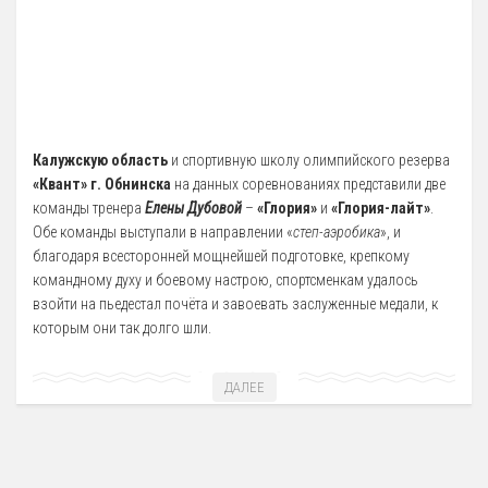
Калужскую область
и спортивную школу олимпийского резерва
«Квант» г. Обнинска
на данных соревнованиях представили две
команды тренера
Елены Дубовой
–
«Глория»
и
«Глория-лайт»
.
Обе команды выступали в направлении «
степ-аэробика
», и
благодаря всесторонней мощнейшей подготовке, крепкому
командному духу и боевому настрою, спортсменкам удалось
взойти на пьедестал почёта и завоевать заслуженные медали, к
которым они так долго шли.
ДАЛЕЕ