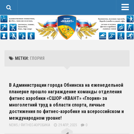
Новости
Сведения об образовательной организации
1 Основные сведения
Карточка Основных Сведений
МЕТКИ:
ГЛОРИЯ
Контакты
2 Структура и органы управления организацией
3 Образование
В Администрации города Обнинска на еженедельной
планерке прошло награждение команды отделения
4 Образовательные стандарты и требования
фитнес аэробики «СШОР «КВАНТ» «Глория» за
Спортивная Подготовка
многолетний труд в области спорта, личные
достижения по фитнес-аэробике на всероссийском и
Соревнования
международном уровне!
Календарь
NEWS
/
ФИТНЕС-АЭРОБИКА
29 АПР, 2025
0
Положения и протоколы