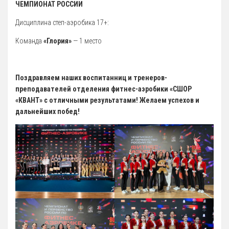
ЧЕМПИОНАТ РОССИИ
Антидопинг
Дисциплина степ-аэробика 17+:
ГТО
Команда
«Глория»
— 1 место
Новости
Контакты отдела
Поздравляем наших воспитанниц и тренеров-
Календарь Испытаний
преподавателей отделения фитнес-аэробики «СШОР
Общая Информация
«КВАНТ» с отличными результатами! Желаем успехов и
дальнейших побед!
Бассейн
Тарифы на услуги
Расписания работы
Плавательный Бассейн
Тренажерный Зал
Детский Бассейн
Теннисный Зал