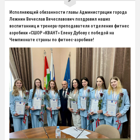
5 Руководство. Педагогический (научно-педагогический) состав
Исполняющий обязанности главы Администрации города
Лежнин Вячеслав Вячеславович поздравил наших
Администрация
воспитанниц и тренера-преподавателя отделения фитнес
аэробики «СШОР «КВАНТ» Елену Дубову с победой на
Тренерский состав
Чемпионате страны по фитнес-аэробике!
33. Педагогический Состав
6 Материально-техническое обеспечение и оснащенность
образовательного процесса
7 Доступная среда
Организация питания в Образовательной организации
8 Международное сотрудничество
9 Вакантные места для приема (перевода) обучающихся
10 Стипендии и меры поддержки обучающихся
11 Финансово-хозяйственная деятельность
Извещения о закупках