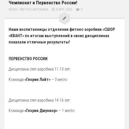
Чемпионат и Первенство России!
Художественная гимнастика
NEWS
/
ФИТНЕС-АЭРОБИКА
8 АПР, 2025
0
Шахматы
Чир Спорт
Наши воспитанницы отделения фитнес-аэробики «СШОР
«КВАНТ» по итогам выступлений в своих дисциплинах
Доп. услуги
показали отличные результаты!
Аренда Теннисного Корта
Аренда футбольного поля
ПЕРВЕНСТВО РОССИИ
Родителям
Дисциплина степ-аэробика 11-13 лет:
Информация о Приеме
Команда
«Глория Лайт»
— 3 место
График работы отделений
Стоимость Занятий
Дисциплина степ-аэробика 14-16 лет:
История школы
Команда
«Глория Джуниор»
— 1 место
СМИ о нас
Антикоррупция