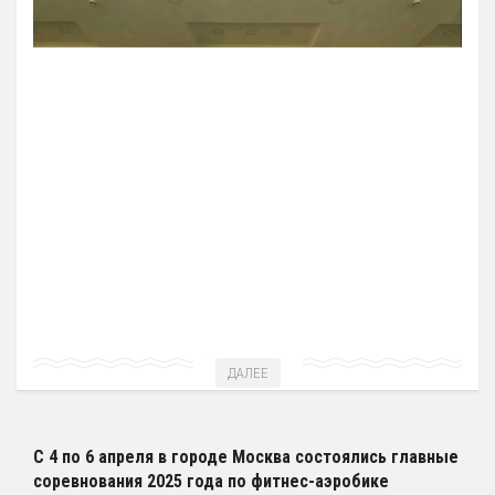
12 Платные образовательные услуги
13 Документы
Документы МАУ «СШОР КВАНТ»
Виды Спорта
Адаптивная физкультура
Бокс
Борьба (самбо и дзюдо)
Легкая атлетика
Лыжные гонки
Пулевая стрельба
ДАЛЕЕ
Теннис
Тяжелая атлетика
Фитнес-аэробика
С 4 по 6 апреля в городе Москва состоялись главные
соревнования 2025 года по фитнес-аэробике
Футбол