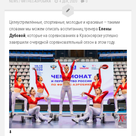
NEWS
/
ФИТНЕС-АЭРОБИКА
4 ДЕК, 2020
0
Целеустремлённые, спортивные, молодые и красивые — такими
словами мы можем описать воспитанниц тренера
Елены
Дубовой
, которые на соревнованиях в Красноярске успешно
завершили очередной соревновательный сезон в этом году.
⬇️