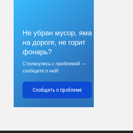
Не убран мусор, яма
на дороге, не горит
фонарь?
Столкнулись с проблемой —
сообщите о ней!
Сообщить о проблеме