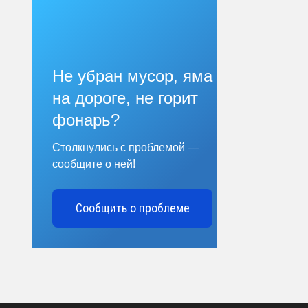
Не убран мусор, яма
на дороге, не горит
фонарь?
Столкнулись с проблемой —
сообщите о ней!
Сообщить о проблеме