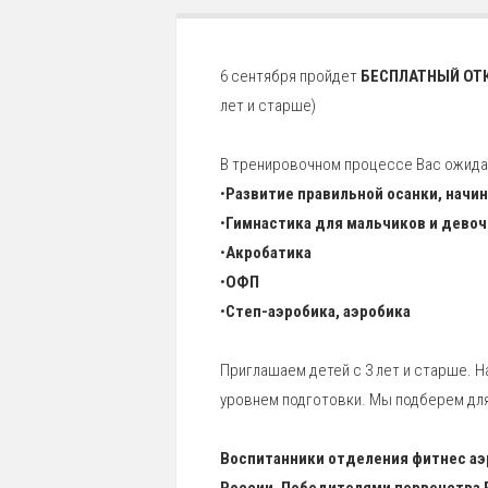
6 сентября пройдет
БЕСПЛАТНЫЙ ОТ
лет и старше)
В тренировочном процессе Вас ожида
•
Развитие правильной осанки, начин
•
Гимнастика для мальчиков и девоч
•
Акробатика
•
ОФП
•
Степ-аэробика, аэробика
Приглашаем детей с 3 лет и старше. 
уровнем подготовки. Мы подберем для
Воспитанники отделения фитнес аэ