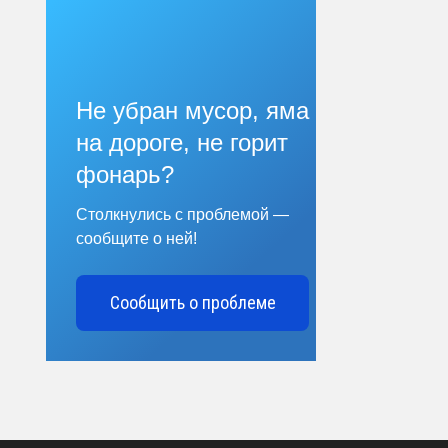
Не убран мусор, яма
на дороге, не горит
фонарь?
Столкнулись с проблемой —
сообщите о ней!
Сообщить о проблеме