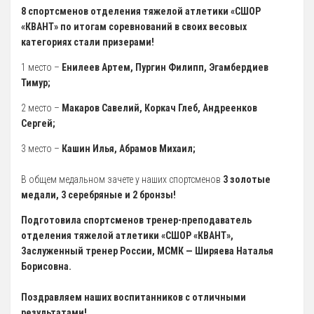
8 спортсменов отделения тяжелой атлетики «СШОР
5 Руководство. Педагогический (научно-педагогический) состав
«КВАНТ» по итогам соревнований в своих весовых
категориях стали призерами!
Администрация
1 место –
Енилеев Артем, Пургин Филипп, Эгамбердиев
Тренерский состав
Тимур;
33. Педагогический Состав
2 место –
Макаров Савелий, Коркач Глеб, Андреенков
6 Материально-техническое обеспечение и оснащенность
Сергей;
образовательного процесса
3 место –
Кашин Илья, Абрамов Михаил;
7 Доступная среда
В общем медальном зачете у наших спортсменов
3 золотые
Организация питания в Образовательной организации
медали, 3 серебряные и 2 бронзы!
8 Международное сотрудничество
Подготовила спортсменов тренер-преподаватель
9 Вакантные места для приема (перевода) обучающихся
отделения тяжелой атлетики «СШОР «КВАНТ»,
Заслуженный тренер России, МСМК — Ширяева Наталья
10 Стипендии и меры поддержки обучающихся
Борисовна.
11 Финансово-хозяйственная деятельность
Поздравляем наших воспитанников с отличными
Извещения о закупках
результатами!