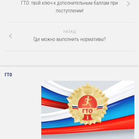
Зал сухого плавания
ГТО: твой ключ к дополнительным баллам при
поступлении!
НАЗАД
Где можно выполнить нормативы?
ГТО