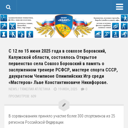
Новости
Сведения об образовательной организации
1 Основные сведения
Карточка Основных Сведений
С 12 по 15 июня 2025 года в совхозе Боровский,
Калужской области, состоялось Открытое
Контакты
первенство села Совхоз Боровский в память о
2 Структура и органы управления организацией
заслуженном тренере РСФСР, мастере спорта СССР,
двукратном Чемпионе Олимпийских Игр среди
3 Образование
«Мастеров» Льве Константиновиче Никифорове.
4 Образовательные стандарты и требования
NEWS
/
ТЯЖЕЛАЯ АТЛЕТИКА
19 ИЮН, 2025
0
ПРОСМОТРОВ: 609
Спортивная Подготовка
Соревнования
Календарь
В соревнованиях приняло участие более 300 спортсменов из 25
регионов Российской Федерации.
Положения и протоколы