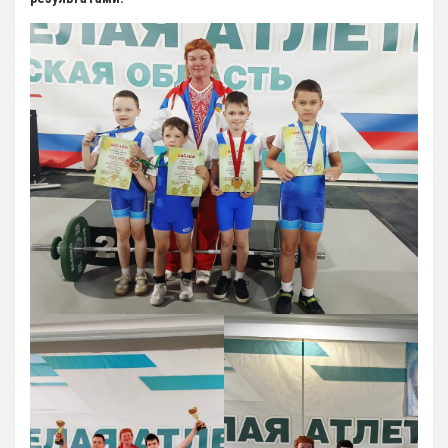
12 Платные образовательные услуги
13 Документы
Документы МАУ «СШОР КВАНТ»
Виды Спорта
Адаптивная физкультура
Бокс
Борьба (самбо и дзюдо)
Легкая атлетика
Лыжные гонки
Пулевая стрельба
Теннис
Тяжелая атлетика
Фитнес-аэробика
Футбол