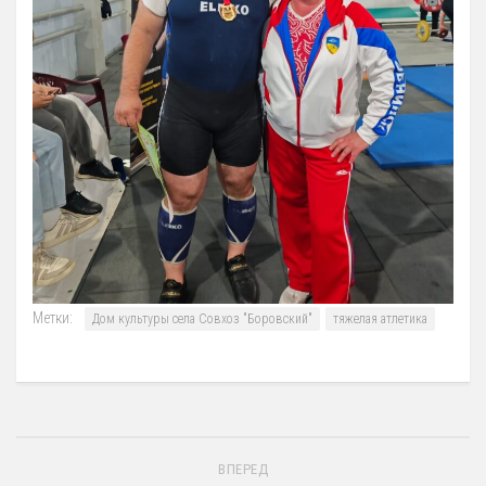
Антидопинг
ГТО
Новости
Контакты отдела
Календарь Испытаний
Общая Информация
Бассейн
Тарифы на услуги
Расписания работы
Метки:
Дом культуры села Совхоз "Боровский"
тяжелая атлетика
Плавательный Бассейн
Тренажерный Зал
Детский Бассейн
Теннисный Зал
ВПЕРЕД