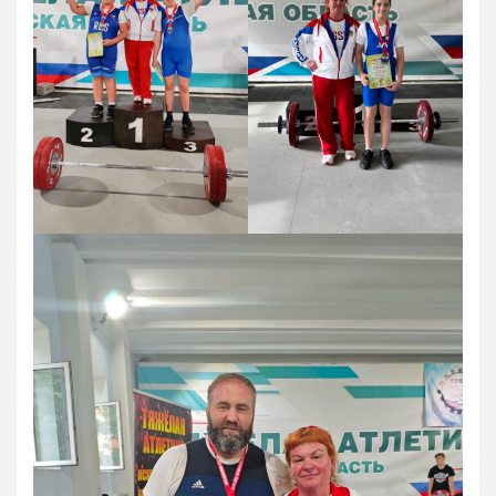
Художественная гимнастика
Шахматы
Чир Спорт
Доп. услуги
Аренда Теннисного Корта
Аренда футбольного поля
Родителям
Информация о Приеме
График работы отделений
Стоимость Занятий
История школы
СМИ о нас
Антикоррупция