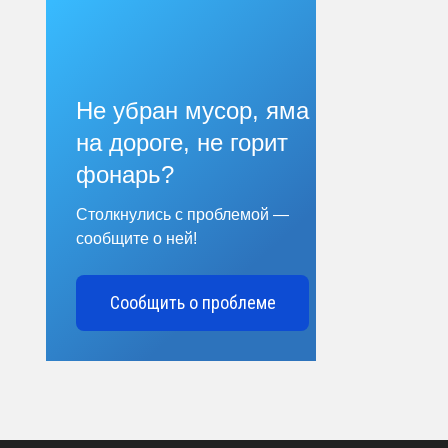
Не убран мусор, яма
на дороге, не горит
фонарь?
Столкнулись с проблемой —
сообщите о ней!
Сообщить о проблеме