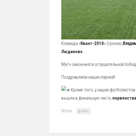
Команда «
Квант-2010
» (тренер
Владим
Людиново
.
Матч закончился оглушительной побед
Поздравляем наших парней!
Кроме того, у наших футболистов 
вышла в финальную часть
первенств
Метки:
футбол