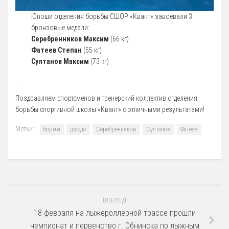
12 Платные образовательные услуги
Юноши отделения борьбы СШОР «Квант» завоевали 3
13 Документы
бронзовые медали:
Серебренников Максим
(66 кг)
Документы МАУ «СШОР КВАНТ»
Фатеев Степан
(55 кг)
Виды Спорта
Султанов Максим
(73 кг)
Адаптивная физкультура
.
Бокс
Поздравляем спортсменов и тренерский коллектив отделения
Борьба (самбо и дзюдо)
борьбы спортивной школы «Квант» с отличными результатами!
Легкая атлетика
Метки:
борьба
дзюдо
Серебренников
Султанов
Фатеев
Лыжные гонки
Пулевая стрельба
Теннис
Тяжелая атлетика
ВПЕРЕД
Фитнес-аэробика
18 февраля на лыжероллерной трассе прошли
чемпионат и первенство г. Обнинска по лыжным
Футбол