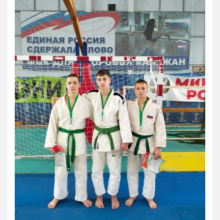
5 Руководство. Педагогический (научно-педагогический) состав
Администрация
Тренерский состав
33. Педагогический Состав
6 Материально-техническое обеспечение и оснащенность
образовательного процесса
7 Доступная среда
Организация питания в Образовательной организации
8 Международное сотрудничество
9 Вакантные места для приема (перевода) обучающихся
10 Стипендии и меры поддержки обучающихся
11 Финансово-хозяйственная деятельность
Извещения о закупках