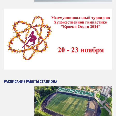
Антидопинг
ГТО
Новости
Контакты отдела
Календарь Испытаний
Общая Информация
Бассейн
Тарифы на услуги
Расписания работы
РАСПИСАНИЕ РАБОТЫ СТАДИОНА
Плавательный Бассейн
Тренажерный Зал
Детский Бассейн
Теннисный Зал