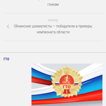
гонкам
Художественная гимнастика
Шахматы
НАЗАД
Чир Спорт
Обнинские шахматисты — победители и призеры
Доп. услуги
чемпионата области
Аренда Теннисного Корта
Аренда футбольного поля
Родителям
ГТО
Информация о Приеме
График работы отделений
Стоимость Занятий
История школы
СМИ о нас
Антикоррупция