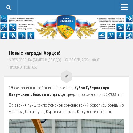
Новости
Сведения об образовательной организации
1 Основные сведения
Карточка Основных Сведений
Новые награды борцов!
NEWS
/
БОРЬБА (САМБО И ДЗЮДО)
20 ФЕВ, 2023
0
Контакты
ПРОСМОТРОВ: 660
2 Структура и органы управления организацией
3 Образование
19 февраля в п. Бабынино состоялся
Кубок Губернатора
4 Образовательные стандарты и требования
Калужской области по дзюдо
среди спортсменов 2006-2008 г.р.
Спортивная Подготовка
За звания лучших спортсменов соревнований боролись борцы из
Соревнования
Брянска, Орла, Тулы, Курска и городов Калужской области.
Календарь
Положения и протоколы