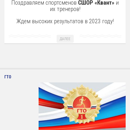
Поздравляем спортсменов
СШОР «Квант»
и
их тренеров!
Художественная гимнастика
Шахматы
Ждем высоких результатов в 2023 году!
Чир Спорт
Доп. услуги
ДАЛЕЕ
Аренда Теннисного Корта
Аренда футбольного поля
Родителям
ГТО
Информация о Приеме
График работы отделений
Стоимость Занятий
История школы
СМИ о нас
Антикоррупция