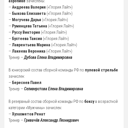
аэробике
зачислены:
12 Платные образовательные услуги
—
Андреева Валерия
(«Глория Лайт»)
13 Документы
—
Быкова Елизавета
(«Глория Лайт»)
—
Могучева Дарья
(«Глория Лайт»)
Документы МАУ «СШОР КВАНТ»
—
Румянцева Татьяна
(«Глория Лайт»)
Виды Спорта
—
Руссу Виктория
(«Глория Лайт»)
—
Бухтеева Таисия
(«Глория Лайт»)
Адаптивная физкультура
—
Лаврентьева Марина
(«Глория Лайт»)
—
Лакеева Вероника
(«Глория Лайт»)
Бокс
Тренер —
Дубова Елена Владимировна
Борьба (самбо и дзюдо)
В юниорский состав сборной команды РФ по
пулевой стрельбе
Легкая атлетика
зачислен:
Лыжные гонки
—
Береснев Павел
Тренер —
Селиверстова Елена Владимировна
Пулевая стрельба
Теннис
В резервный состав сборной команды РФ по
боксу
в возрастной
категории «Мужчины» зачислен:
Тяжелая атлетика
—
Хузахметов Ренат
Фитнес-аэробика
Тренер —
Гривачёв Александр Леонидович
Футбол