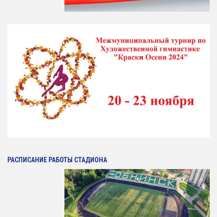
Антидопинг
ГТО
Новости
Контакты отдела
Календарь Испытаний
Общая Информация
Бассейн
Тарифы на услуги
Расписания работы
Плавательный Бассейн
РАСПИСАНИЕ РАБОТЫ СТАДИОНА
Тренажерный Зал
Детский Бассейн
Теннисный Зал