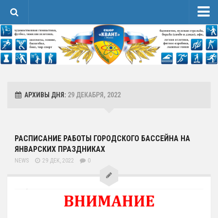
Новости
Сведения об образовательной организации
1 Основные сведения
Карточка Основных Сведений
АРХИВЫ ДНЯ:
29 ДЕКАБРЯ, 2022
Контакты
2 Структура и органы управления организацией
3 Образование
РАСПИСАНИЕ РАБОТЫ ГОРОДСКОГО БАССЕЙНА НА
ЯНВАРСКИХ ПРАЗДНИКАХ
4 Образовательные стандарты и требования
NEWS
29 ДЕК, 2022
0
Спортивная Подготовка
Соревнования
Календарь
Положения и протоколы