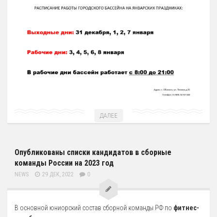
5 Руководство. Педагогический (научно-педагогический) состав
Администрация
Тренерский состав
33. Педагогический Состав
6 Материально-техническое обеспечение и оснащенность
образовательного процесса
7 Доступная среда
ДАЛЕЕ
Организация питания в Образовательной организации
8 Международное сотрудничество
Опубликованы списки кандидатов в сборные
9 Вакантные места для приема (перевода) обучающихся
команды России на 2023 год
10 Стипендии и меры поддержки обучающихся
NEWS
29 ДЕК, 2022
0
11 Финансово-хозяйственная деятельность
Извещения о закупках
В основной юниорский состав сборной команды РФ по
фитнес-