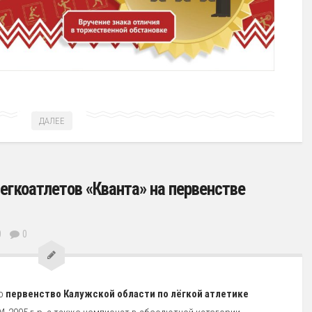
ДАЛЕЕ
гкоатлетов «Кванта» на первенстве
0
0
о
первенство Калужской области по лёгкой атлетике