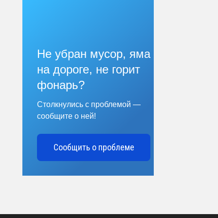
Не убран мусор, яма
на дороге, не горит
фонарь?
Столкнулись с проблемой —
сообщите о ней!
Сообщить о проблеме