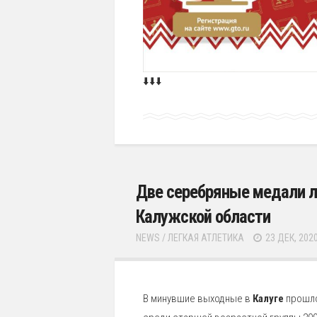
⬇️⬇️⬇️
Две серебряные медали ле
Калужской области
NEWS
/
ЛЕГКАЯ АТЛЕТИКА
23 ДЕК, 202
В минувшие выходные в
Калуге
прошл