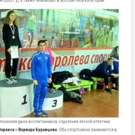
-2005 г.р, а также чемпионат в абсолютной категории.
 показали двое воспитанников отделения лёгкой атлетики
Варакса
и
Варвара Буравцова
. Оба спортсмена занимаются в