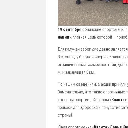
19 сентября
обнинские спортсмены п
нации
», главная цель которой — прио
Для калужан забег уже давно является
В этом году бегунов впервые раздели
ограниченными возможностями, дошколь
м. и заканчивая 8 км.
По нашим сведениям, в акции приняли 
Замечательно, что такие спортивные 
тренеры спортивной школы «
Квант
» 
пользой для здоровья и почувствоват
страны!
Юная спортсменка «
Кванта
»
Дарья К