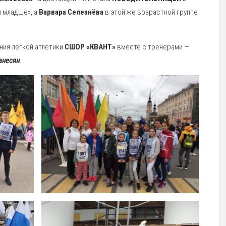
и младше», а
Варвара Селезнёва
в этой же возрастной группе
ния лёгкой атлетики
СШОР «КВАНТ»
вместе с тренерами —
анесян
.