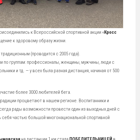
рисоединились к Всероссийской спортивной акции «
Кросс
бщение к здоровому образу жизни.
 традиционным (проводится с 2005 года).
ли по группам: профессионалы, женщины, мужчины, люди с
ники и тд. — у всех была разная дистанция, начиная от 500
участие более 3000 любителей бега.
традиции процветают в нашем регионе. Воспитанники и
всегда рады возможности провести один из выходных дней с
ь себя частью большой многонациональной спортивной
рымовская
на дистанции 1 км стала
ПОБЕДИТЕЛЬНИЦЕЙ
в