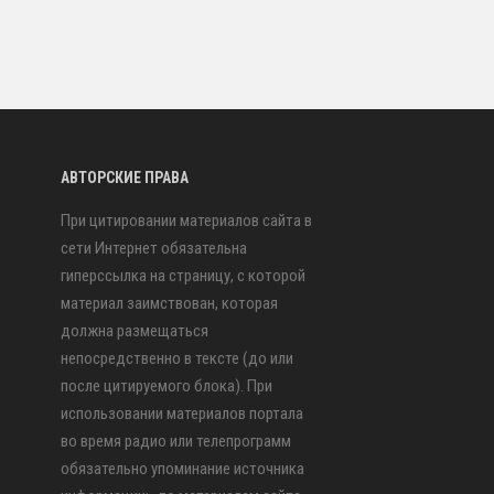
АВТОРСКИЕ ПРАВА
При цитировании материалов сайта в
сети Интернет обязательна
гиперссылка на страницу, с которой
материал заимствован, которая
должна размещаться
непосредственно в тексте (до или
после цитируемого блока). При
использовании материалов портала
во время радио или телепрограмм
обязательно упоминание источника