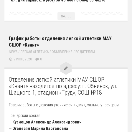
Тел. для справок: 8 (484) 58-40-660
/
8 (484) 58-40290
Антидопинг
ГТО
ДАЛЕЕ
Новости
Контакты отдела
График работы отделения легкой атлетики МАУ
СШОР «Квант»
Календарь Испытаний
NEWS
/
ЛЕГКАЯ АТЛЕТИКА
/
ОБЪЯВЛЕНИЯ
/
РОДИТЕЛЯМ
Общая Информация
9 ИЮЛ, 2020
0
Бассейн
Тарифы на услуги
Отделение легкой атлетики МАУ СШОР
«Квант» находится по адресу: г. Обнинск, ул.
Расписания работы
Шацкого 1, стадион «Труд», СОШ №18
Плавательный Бассейн
График работы отделения уточняется индивидуально у тренеров
Тренажерный Зал
Детский Бассейн
Тренерский состав
—
Кузнецов Александр Александрович
Теннисный Зал
—
Оганесян Марина Вартановна