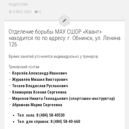
12 Платные образовательные услуги
РОДИТЕЛЯМ
9 ИЮЛ, 2020
0
13 Документы
Документы МАУ «СШОР КВАНТ»
Отделение борьбы МАУ СШОР «Квант»
Виды Спорта
находится по по адресу: г. Обнинск, ул. Ленина
Адаптивная физкультура
126.
Бокс
Время занятий уточняется индивидуально у тренеров.
Борьба (самбо и дзюдо)
Тренерский состав
Легкая атлетика
—
Королёв Александр Иванович
—
Журавлёв Михаил Викторович
Лыжные гонки
—
Тесаев Владислав Русланович
Пулевая стрельба
—
Климарева Ксения Сергеевна
—
Миронов Никита Геннадьевич (спортсмен-инструктор)
Теннис
—
Абрамова Мария Сергеевна
Тяжелая атлетика
Тел. зала: 8 (484) 58-40530
Фитнес-аэробика
Тел. для справок: 8 (484) 58-40-660
Футбол