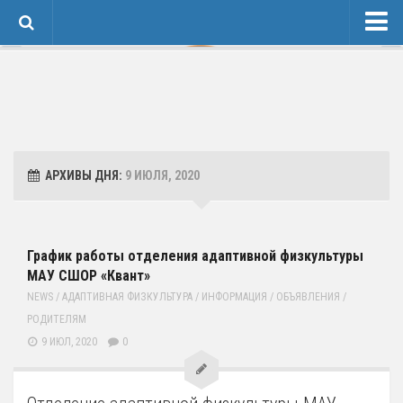
Новости
Сведения об образовательной организации
1 Основные сведения
Карточка Основных Сведений
АРХИВЫ ДНЯ:
9 ИЮЛЯ, 2020
Контакты
2 Структура и органы управления организацией
3 Образование
График работы отделения адаптивной физкультуры
МАУ СШОР «Квант»
4 Образовательные стандарты и требования
NEWS
/
АДАПТИВНАЯ ФИЗКУЛЬТУРА
/
ИНФОРМАЦИЯ
/
ОБЪЯВЛЕНИЯ
/
Спортивная Подготовка
РОДИТЕЛЯМ
Соревнования
9 ИЮЛ, 2020
0
Календарь
Положения и протоколы