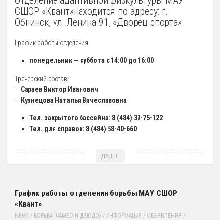
Отделение адаптивной физкультуры МАУ
СШОР «Квант»находится по адресу: г.
5 Руководство. Педагогический (научно-педагогический) состав
Обнинск, ул. Ленина 91, «Дворец спорта».
Администрация
График работы отделения:
Тренерский состав
понедельник — суббота с 14:00 до 16:00
33. Педагогический Состав
Тренерский состав:
6 Материально-техническое обеспечение и оснащенность
—
Сараев Виктор Иванович
образовательного процесса
—
Кузнецова Наталья Вячеславовна
7 Доступная среда
Тел. закрытого бассейна: 8 (484) 39-75-122
Организация питания в Образовательной организации
Тел. для справок: 8 (484) 58-40-660
8 Международное сотрудничество
ДАЛЕЕ
9 Вакантные места для приема (перевода) обучающихся
10 Стипендии и меры поддержки обучающихся
График работы отделения борьбы МАУ СШОР
11 Финансово-хозяйственная деятельность
«Квант»
Извещения о закупках
NEWS
/
БОРЬБА (САМБО И ДЗЮДО)
/
ИНФОРМАЦИЯ
/
ОБЪЯВЛЕНИЯ
/