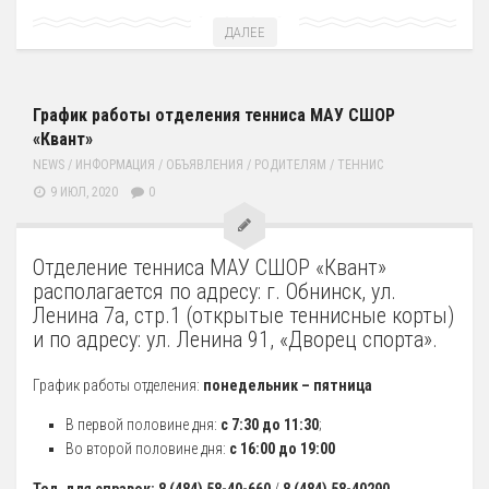
Художественная гимнастика
ДАЛЕЕ
Шахматы
Чир Спорт
График работы отделения тенниса МАУ СШОР
«Квант»
Доп. услуги
NEWS
/
ИНФОРМАЦИЯ
/
ОБЪЯВЛЕНИЯ
/
РОДИТЕЛЯМ
/
ТЕННИС
Аренда Теннисного Корта
9 ИЮЛ, 2020
0
Аренда футбольного поля
Родителям
Отделение тенниса МАУ СШОР «Квант»
располагается по адресу: г. Обнинск, ул.
Информация о Приеме
Ленина 7а, стр.1 (открытые теннисные корты)
График работы отделений
и по адресу: ул. Ленина 91, «Дворец спорта».
Стоимость Занятий
График работы отделения:
понедельник – пятница
История школы
В первой половине дня:
с 7:30 до 11:30
;
СМИ о нас
Во второй половине дня:
с 16:00 до 19:00
Антикоррупция