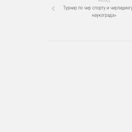
НАЗАД
Турнир по чир спорту и чирлидинг
наукограда»