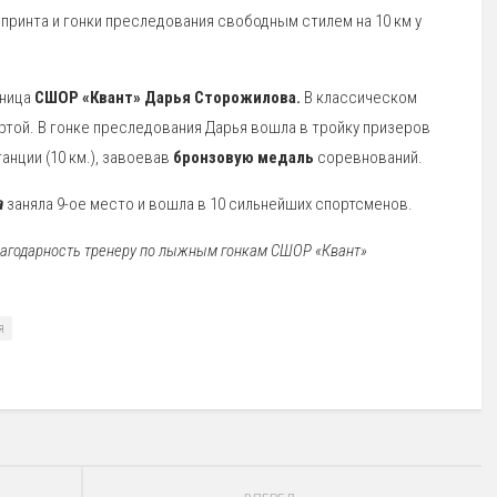
принта и гонки преследования свободным стилем на 10 км у
нница
СШОР «Квант» Дарья Сторожилова.
В классическом
ртой. В гонке преследования Дарья вошла в тройку призеров
нции (10 км.), завоевав
бронзовую медаль
соревнований.
а
заняла 9-ое место и вошла в 10 сильнейших спортсменов.
лагодарность тренеру по лыжным гонкам СШОР «Квант»
я