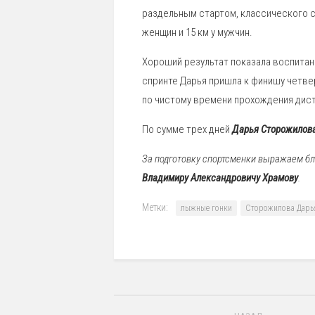
раздельным стартом, классического с
женщин и 15 км у мужчин.
Хороший результат показала воспита
спринте Дарья пришла к финишу четве
по чистому времени прохождения диста
По сумме трех дней
Дарья Сторожилов
За подготовку спортсменки выражаем б
Владимиру Александровичу Храмову
.
Метки:
лыжные гонки
Сторожилова Дарь