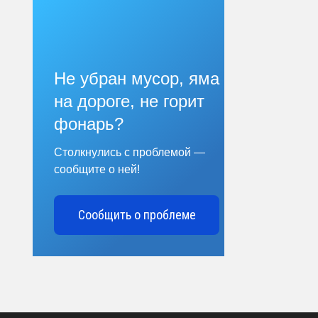
Не убран мусор, яма
на дороге, не горит
фонарь?
Столкнулись с проблемой —
сообщите о ней!
Сообщить о проблеме