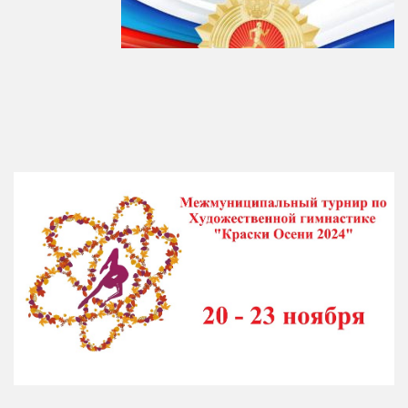
Художественная гимнастика
Шахматы
Чир Спорт
Доп. услуги
Аренда Теннисного Корта
Аренда футбольного поля
Родителям
Информация о Приеме
График работы отделений
Стоимость Занятий
История школы
СМИ о нас
Антикоррупция