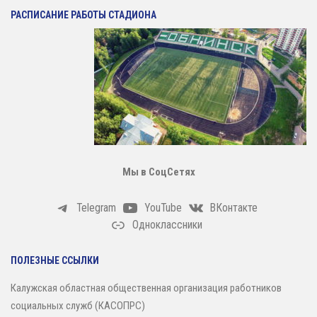
Антидопинг
РАСПИСАНИЕ РАБОТЫ СТАДИОНА
ГТО
Новости
Контакты отдела
Календарь Испытаний
Общая Информация
Бассейн
Мы в СоцСетях
Тарифы на услуги
Расписания работы
Telegram
YouTube
ВКонтакте
Одноклассники
Плавательный Бассейн
Тренажерный Зал
ПОЛЕЗНЫЕ ССЫЛКИ
Детский Бассейн
Калужская областная общественная организация работников
Теннисный Зал
социальных служб (КАСОПРС)