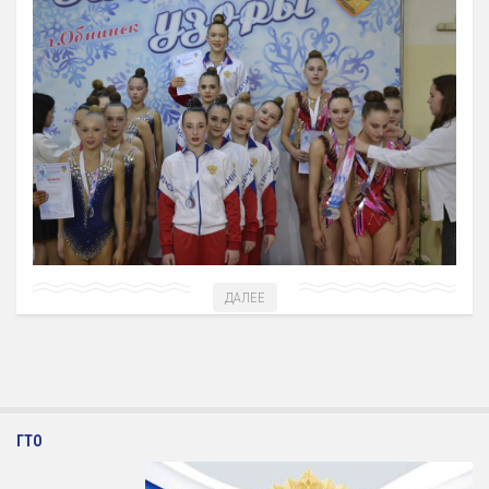
12 Платные образовательные услуги
13 Документы
Документы МАУ «СШОР КВАНТ»
Виды Спорта
Адаптивная физкультура
Бокс
Борьба (самбо и дзюдо)
Легкая атлетика
ДАЛЕЕ
Лыжные гонки
Пулевая стрельба
Теннис
Тяжелая атлетика
ГТО
Фитнес-аэробика
Футбол