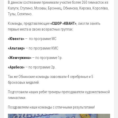
В данном состязании принимали участие более 260 гимнасток из
5 Руководство. Педагогический (научно-педагогический) состав
Калуги, Ступино, Москвы, Бронниц, Обнинска, Кирова, Королёва,
Тулы, Селятино.
Администрация
Команды, представляющие
«СШОР «КВАНТ»
, смогли занять
Тренерский состав
первые места в своих возрастных группах:
33. Педагогический Состав
«Ювента»
— по программе МС
6 Материально-техническое обеспечение и оснащенность
«Альтаир»
— по программе КМС
образовательного процесса
«Жемчужина»
— по программе 1р.
7 Доступная среда
«Арабеск»
— по программе 2р.
Организация питания в Образовательной организации
Так же Обнинские команды завоевали 4 серебряные и 5
8 Международное сотрудничество
бронзовых медалей.
9 Вакантные места для приема (перевода) обучающихся
Подготовили наших ребят тренеры-преподаватели художественной
10 Стипендии и меры поддержки обучающихся
гимнастики.
11 Финансово-хозяйственная деятельность
Поздравляем наши команды с отличными результатами!
Извещения о закупках