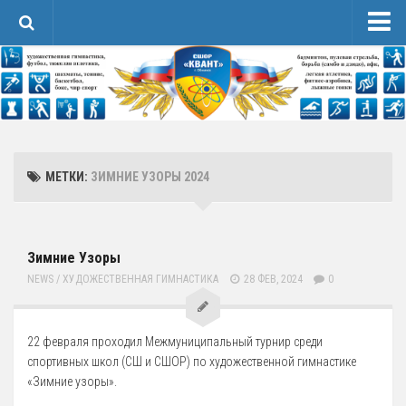
Новости
Сведения об образовательной организации
1 Основные сведения
Карточка Основных Сведений
МЕТКИ:
ЗИМНИЕ УЗОРЫ 2024
Контакты
2 Структура и органы управления организацией
3 Образование
Зимние Узоры
4 Образовательные стандарты и требования
NEWS
/
ХУДОЖЕСТВЕННАЯ ГИМНАСТИКА
28 ФЕВ, 2024
0
Спортивная Подготовка
Соревнования
22 февраля проходил Межмуниципальный турнир среди
спортивных школ (СШ и СШОР) по художественной гимнастике
Календарь
«Зимние узоры».
Положения и протоколы