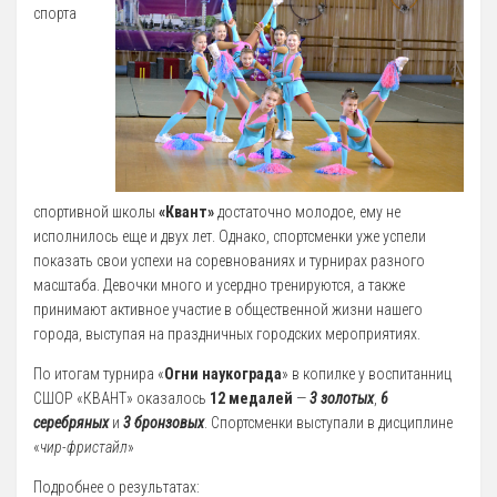
12 Платные образовательные услуги
спорта
13 Документы
Документы МАУ «СШОР КВАНТ»
Виды Спорта
Адаптивная физкультура
Бокс
спортивной школы
«Квант»
достаточно молодое, ему не
исполнилось еще и двух лет. Однако, спортсменки уже успели
Борьба (самбо и дзюдо)
показать свои успехи на соревнованиях и турнирах разного
Легкая атлетика
масштаба. Девочки много и усердно тренируются, а также
принимают активное участие в общественной жизни нашего
Лыжные гонки
города, выступая на праздничных городских мероприятиях.
Пулевая стрельба
По итогам турнира «
Огни наукограда
» в копилке у воспитанниц
Теннис
СШОР «КВАНТ» оказалось
12 медалей
—
3 золотых
,
6
Тяжелая атлетика
серебряных
и
3 бронзовых
. Спортсменки выступали в дисциплине
«
чир-фристайл
»
Фитнес-аэробика
Подробнее о результатах:
Футбол