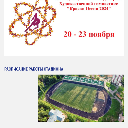
Антидопинг
ГТО
Новости
Контакты отдела
Календарь Испытаний
Общая Информация
Бассейн
РАСПИСАНИЕ РАБОТЫ СТАДИОНА
Тарифы на услуги
Расписания работы
Плавательный Бассейн
Тренажерный Зал
Детский Бассейн
Теннисный Зал