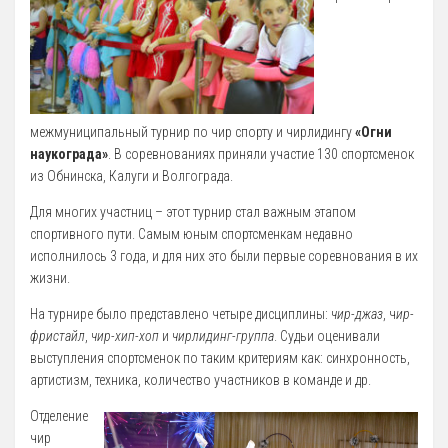
5 Руководство. Педагогический (научно-педагогический) состав
Администрация
Тренерский состав
межмуниципальный турнир по чир спорту и чирлидингу
«Огни
33. Педагогический Состав
наукограда»
. В соревнованиях приняли участие 130 спортсменок
6 Материально-техническое обеспечение и оснащенность
из Обнинска, Калуги и Волгограда.
образовательного процесса
Для многих участниц – этот турнир стал важным этапом
7 Доступная среда
спортивного пути. Самым юным спортсменкам недавно
исполнилось 3 года, и для них это были первые соревнования в их
Организация питания в Образовательной организации
жизни.
8 Международное сотрудничество
На турнире было представлено четыре дисциплины:
чир-джаз
, ч
ир-
9 Вакантные места для приема (перевода) обучающихся
фристайл
,
чир-хип-хоп
и
чирлидинг-группа
. Судьи оценивали
выступления спортсменок по таким критериям как: синхронность,
10 Стипендии и меры поддержки обучающихся
артистизм, техника, количество участников в команде и др.
11 Финансово-хозяйственная деятельность
Отделение
Извещения о закупках
чир