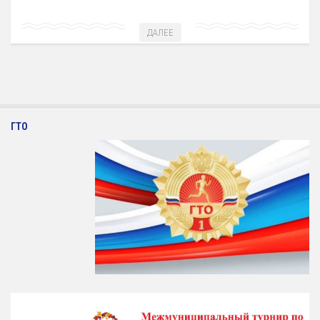
Художественная гимнастика
ДАЛЕЕ
Шахматы
Чир Спорт
Доп. услуги
Аренда Теннисного Корта
ГТО
Аренда футбольного поля
Родителям
Информация о Приеме
График работы отделений
Стоимость Занятий
История школы
СМИ о нас
Антикоррупция