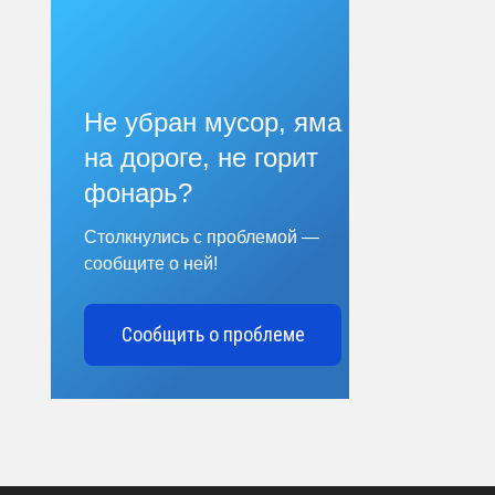
Не убран мусор, яма
на дороге, не горит
фонарь?
Столкнулись с проблемой —
сообщите о ней!
Сообщить о проблеме